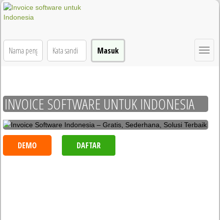
Togg
navig
BERANDA
HARGA
TENTANG KAMI
INVOICE SOFTWARE UNTUK INDONESIA
DEMO
DAFTAR